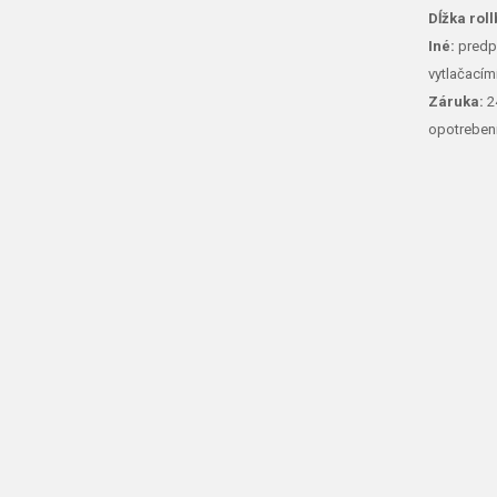
Dĺžka roll
Iné:
predpr
vytlačacím
Záruka:
24
opotreben