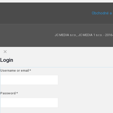
Obchodné a 
JC MEDIA s.r.o., JC MEDIA 1 s.r.o. - 201
✕
Login
Username or email
*
Password
*