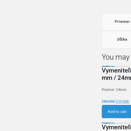
Priemer
Dĺžka
You may 
On Sale
Vymeniteľ
mm / 24m
Priemer: 24mm
280,00
€
219,00
€
Add to cart
On Sale
Vymeniteľ