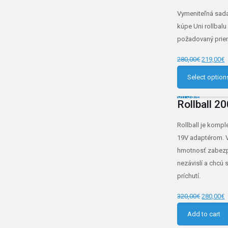
Vymeniteľná sada 
kúpe Uni rollbalu
požadovaný priem
280,00
€
219,00
€
Select option
On Sale
Rollball 2
Rollball je kom
19V adaptérom. V
hmotnosť zabezpe
nezávislí a chcú
príchutí.
320,00
€
280,00
€
Add to cart