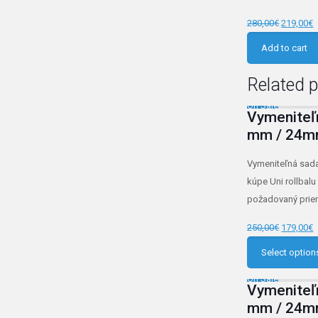
280,00
€
219,00
€
Add to cart
Related 
On Sale
Vymeniteľ
mm / 24
Vymeniteľná sada 
kúpe Uni rollbalu
požadovaný priem
250,00
€
179,00
€
Select option
On Sale
Vymeniteľ
mm / 24