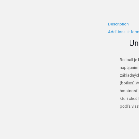
Description
Additional infor
Un
Rollball 
napájaním 
základných
(boilies).
hmotnosť z
ktorí chcú
podľa vlas