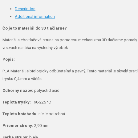
biela
Description
1kg
Additional information
quantity
Čo je to materiál do 3D tlačiarne?
Materiál alebo tlačová struna sa pomocou mechanizmu 3D tlačiarne pomaly 
vrstvách nanáša na výsledný výrobok.
Popis:
PLA Materiál je biologicky odbúrateľný a pevný. Tento materiál je skvelý pr
trysku 0,4 mm a väčšiu.
Odborný názov:
polyactid acid
Teplota trysky:
190-225 °C
Teplota hotebedu:
nie je potrebná
Priemer struny:
2,90mm
Farba struny:
biela