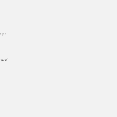
ka po
žívať