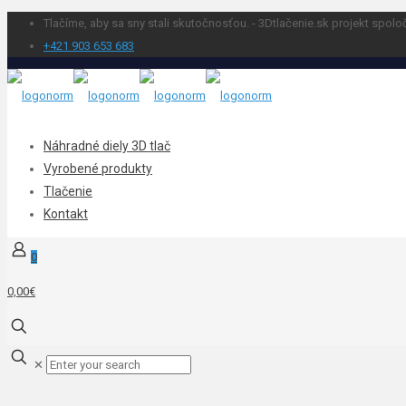
Tlačíme, aby sa sny stali skutočnosťou. - 3Dtlačenie.sk projekt spolo
+421 903 653 683
Náhradné diely 3D tlač
Vyrobené produkty
Tlačenie
Kontakt
0
0,00€
✕