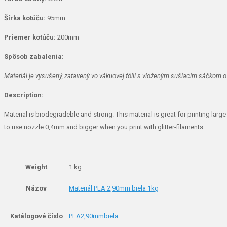
Šírka kotúču:
95mm
Priemer kotúču:
200mm
Spôsob zabalenia:
Materiál je vysušený, zatavený vo vákuovej fólii s vloženým sušiacim sáčkom o 
Description:
Material is biodegradeble and strong. This material is great for printing la
to use nozzle 0,4mm and bigger when you print with glitter-filaments.
Weight
1 kg
Názov
Materiál PLA 2,90mm biela 1kg
Katálogové číslo
PLA2,90mmbiela