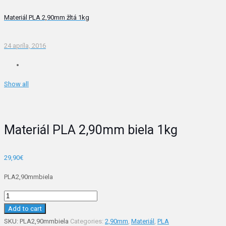
Materiál PLA 2,90mm žltá 1kg
24 apríla, 2016
Show all
Materiál PLA 2,90mm biela 1kg
29,90
€
PLA2,90mmbiela
Materiál
PLA
Add to cart
2,90mm
SKU:
PLA2,90mmbiela
Categories:
2,90mm
,
Materiál
,
PLA