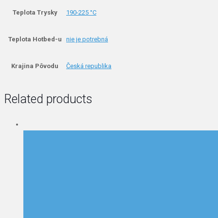
Teplota Trysky
190-225 °C
Teplota Hotbed-u
nie je potrebná
Krajina Pôvodu
Česká republika
Related products