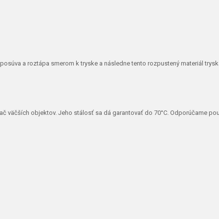
posúva a roztápa smerom k tryske a následne tento rozpustený materiál trys
e tlač väčších objektov. Jeho stálosť sa dá garantovať do 70°C. Odporúčame pou