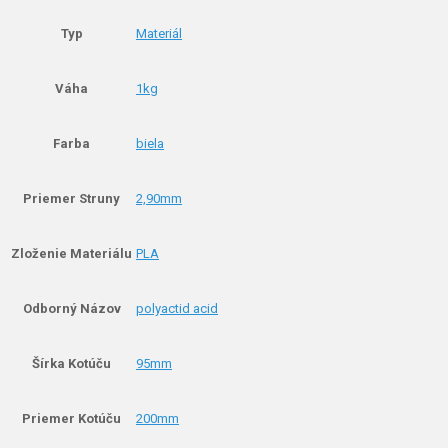
Typ
Materiál
Váha
1kg
Farba
biela
Priemer Struny
2,90mm
Zloženie Materiálu
PLA
Odborný Názov
polyactid acid
Šírka Kotúču
95mm
Priemer Kotúču
200mm