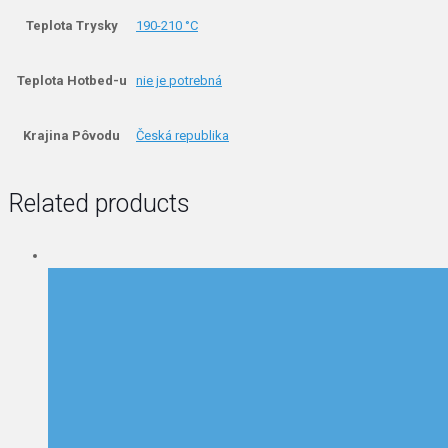
Teplota Trysky
190-210 °C
Teplota Hotbed-u
nie je potrebná
Krajina Pôvodu
Česká republika
Related products