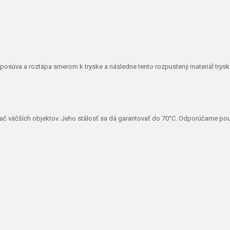
posúva a roztápa smerom k tryske a následne tento rozpustený materiál trys
e tlač väčších objektov. Jeho stálosť sa dá garantovať do 70°C. Odporúčame pou