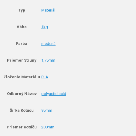
Typ
Materiál
Váha
1kg
Farba
medená
Priemer Struny
1,75mm
Zloženie Materiálu
PLA
Odborný Názov
polyactid acid
Šírka Kotúču
95mm
Priemer Kotúču
200mm