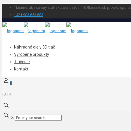
Tlačíme, aby sa sny stali skutočnosťou. - 3Dtlačenie.sk projekt spolo
+421 903 653 683
Náhradné diely 3D tlač
Vyrobené produkty
Tlačenie
Kontakt
0
0,00€
✕