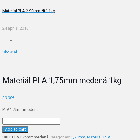
Materiál PLA 2,90mm žltá 1kg
24 apríla, 2016
Show all
Materiál PLA 1,75mm medená 1kg
29,90
€
PLA1,75mmmedená
Materiál
PLA
Add to cart
1,75mm
SKU:
PLA1,75mmmedená
Categories:
1,75mm
,
Materiál
,
PLA