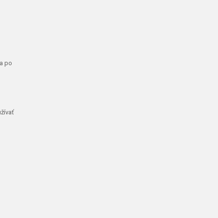
ka po
žívať