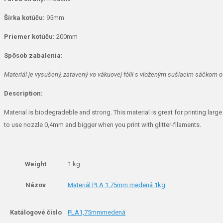
Šírka kotúču:
95mm
Priemer kotúču:
200mm
Spôsob zabalenia:
Materiál je vysušený, zatavený vo vákuovej fólii s vloženým sušiacim sáčkom o 
Description:
Material is biodegradeble and strong. This material is great for printing la
to use nozzle 0,4mm and bigger when you print with glitter-filaments.
Weight
1 kg
Názov
Materiál PLA 1,75mm medená 1kg
Katálogové číslo
PLA1,75mmmedená