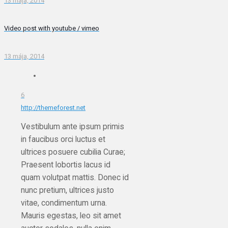
13 mája, 2014
Video post with youtube / vimeo
13 mája, 2014
6
http://themeforest.net
Vestibulum ante ipsum primis
in faucibus orci luctus et
ultrices posuere cubilia Curae;
Praesent lobortis lacus id
quam volutpat mattis. Donec id
nunc pretium, ultrices justo
vitae, condimentum urna.
Mauris egestas, leo sit amet