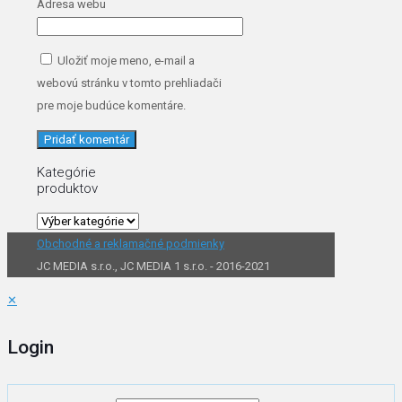
Adresa webu
Uložiť moje meno, e-mail a
webovú stránku v tomto prehliadači
pre moje budúce komentáre.
Kategórie
produktov
Kategórie
produktov
Obchodné a reklamačné podmienky
JC MEDIA s.r.o., JC MEDIA 1 s.r.o. - 2016-2021
✕
Login