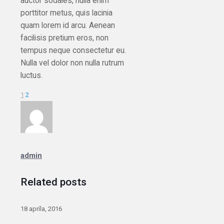
auctor sodales, nulla enim
porttitor metus, quis lacinia
quam lorem id arcu. Aenean
facilisis pretium eros, non
tempus neque consectetur eu.
Nulla vel dolor non nulla rutrum
luctus.
1
2
admin
Related posts
18 apríla, 2016