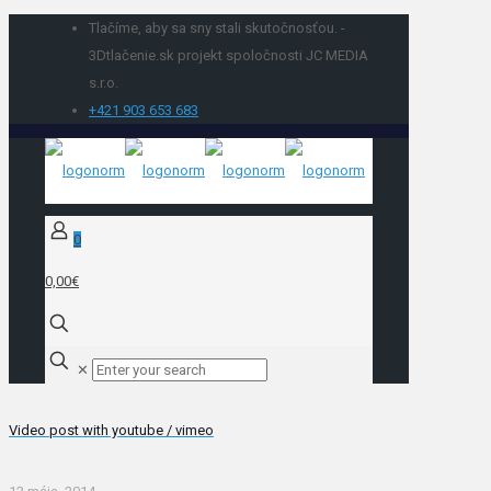
Tlačíme, aby sa sny stali skutočnosťou. -
3Dtlačenie.sk projekt spoločnosti JC MEDIA
s.r.o.
+421 903 653 683
0
0,00€
✕
Video post with youtube / vimeo