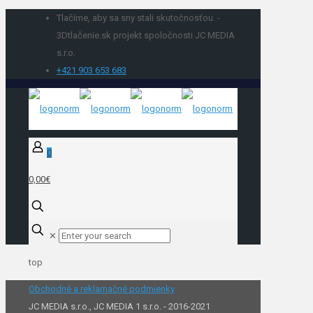
Tlačíme, aby sa sny stali skutočnosťou. -
3Dtlačenie.sk projekt spoločnosti JC MEDIA
s.r.o.
+421 903 653 683
0
0,00€
✕
top
Obchodné a reklamačné podmienky
JC MEDIA s.r.o., JC MEDIA 1 s.r.o. - 2016-2021