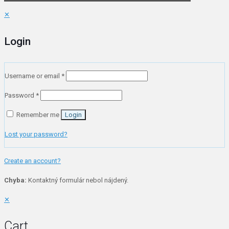
✕
Login
Username or email
*
Password
*
Remember me
Login
Lost your password?
Create an account?
Chyba:
Kontaktný formulár nebol nájdený.
✕
Cart